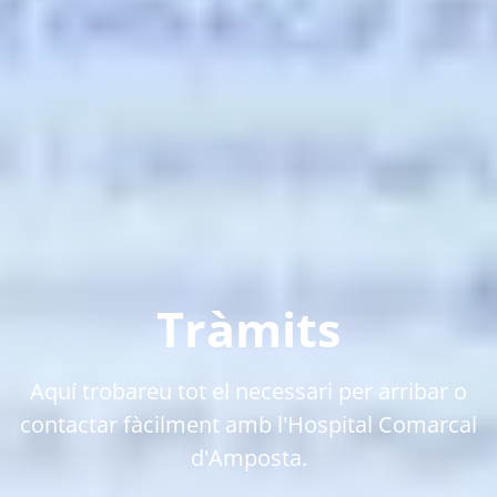
Tràmits
Aquí trobareu tot el necessari per arribar o
contactar fàcilment amb l'Hospital Comarcal
d'Amposta.